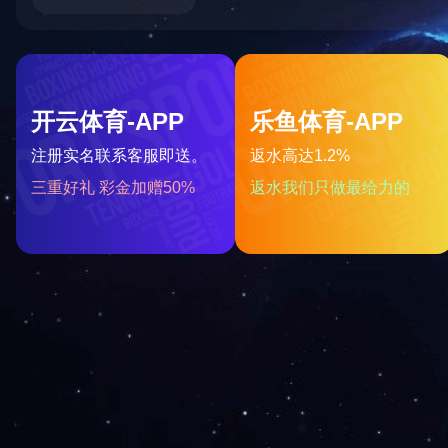
上一篇：
被市造价协会评为2023年度工程半岛平台-半岛(中国)一
文章推荐
被湖南省信用管理协会评定为企业信用等级AAA
2024-05-27
被湖南省招标投标协会评为“2023年度诚信创优单位”
2024-03-29
2023届湖南省半岛平台-半岛(中国)一站式服务平台 行业诚信服务
2024-03-28
被市造价协会评为2023年度工程半岛平台-半岛(中国)一站式服务平
2023-12-29
望城经开区2022年度造价中介服务机构考核评价第二名
2023-03-10
快捷导航
关键词
半岛平台-半岛(中国)一站式服务平台
0731-85221278
0731-85226831
工程咨询
网站首页
公司概况
招标代理
荣誉资质
企业动态
半岛平台-半岛(中国)一站式服务平台
业务范围
服务案例
人才招聘
湖南省长沙市岳麓区潇湘南路一段208号柏宁地王广场北栋5F
版权所有：半岛平台-半岛(中国