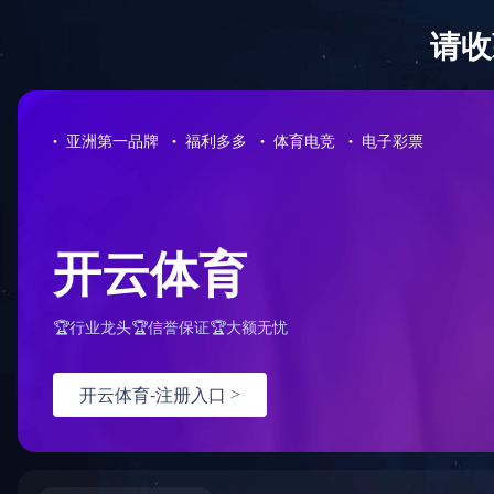
0731-85221278
半岛平台-半岛(中国)一站式服务平台
公司概况
免费咨询热线
您的位置：
首页
>
荣誉资质
>
荣誉
>
详情
中国建设工程造价管理协会
2023年6月30日，再次被中国建设工程造价管理协会评为2