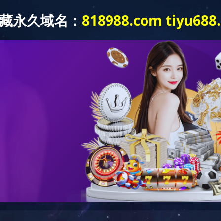
评定为AAA工程半岛平台-半岛(中国
发布日期：2023-07-28
来源：本站
阅读量：175
023年第一批工程半岛平台-半岛(中国)一站式服务平台 AAA