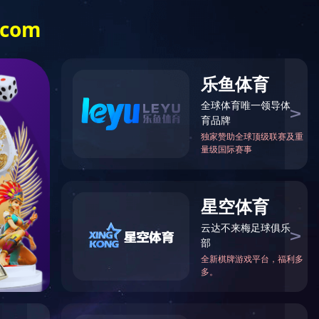
于2003年，注册资本人民币5000万元，位于长沙
北栋5楼。公司具备工程半岛平台-半岛(中国)一站式
质、政府采购代理资格、工程咨询资格等。公司服务
户的工程建设项目提供半岛平台-半岛(中国)一站式
咨询服务。
)一站式服务平台 和工程咨询行业的不断探索和发展
，为广大客户提供了专业优质的服务，承担了大量的政