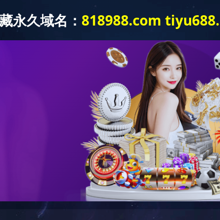
招标代理
发布日期：2020-07-18
来源：本站
阅读量：1448
业务，在招标代理活动中，我公司始终遵循公开
信任和社会各界的好评，在激烈的市场竞争中不断发
人，形成了协作高效的团队运作模式，拥有丰富的
后被湖南省、长沙市政府及相关部门授予“湖南省