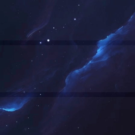
)一站式服务平台
备案号：
湘ICP备2024042548号-1
技术支持：
竞网